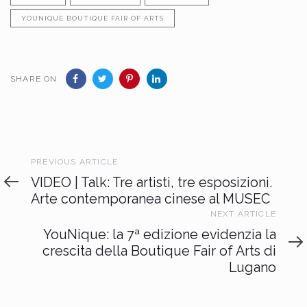
YOUNIQUE BOUTIQUE FAIR OF ARTS
SHARE ON
Previous
PREVIOUS ARTICLE
Article
VIDEO | Talk: Tre artisti, tre esposizioni.
Arte contemporanea cinese al MUSEC
Next
NEXT ARTICLE
Article
YouNique: la 7ª edizione evidenzia la
crescita della Boutique Fair of Arts di
Lugano