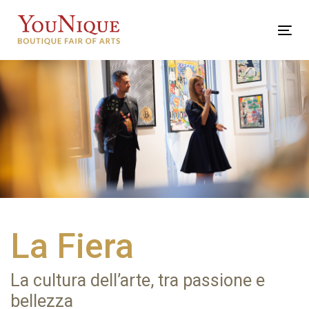
Skip
Skip
links
to
Tog
primary
nav
navigation
Skip
to
content
La Fiera
La cultura dell’arte, tra passione e
bellezza