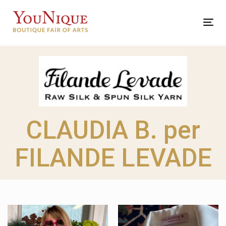
Skip
Skip
links
to
Tog
primary
nav
navigation
Skip
to
content
CLAUDIA B. per
FILANDE LEVADE